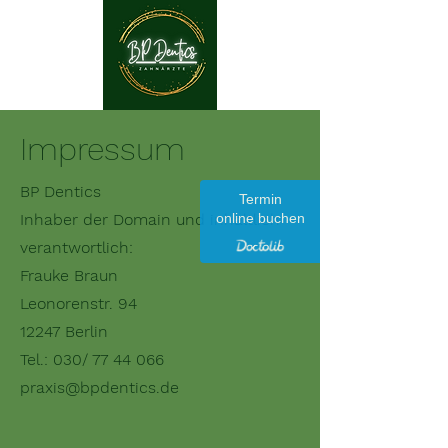
Impressum
BP Dentics
Termin
Inhaber der Domain und inhaltlich
online buchen
verantwortlich:
Frauke Braun
Leonorenstr. 94
12247 Berlin
Tel.: 030/
77 44 066
praxis@bpdentics.de